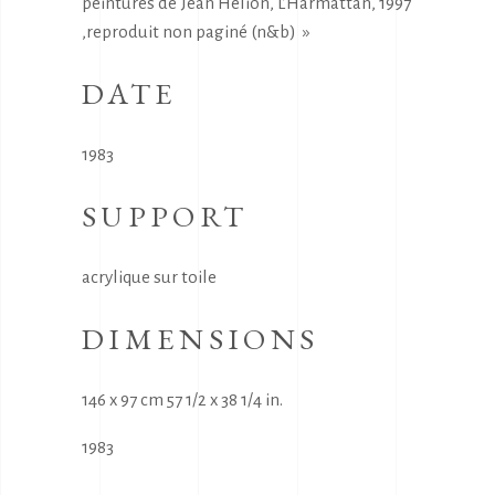
peintures de Jean Hélion, L’Harmattan, 1997
,reproduit non paginé (n&b) »
DATE
1983
SUPPORT
acrylique sur toile
DIMENSIONS
146 x 97 cm 57 1/2 x 38 1/4 in.
1983