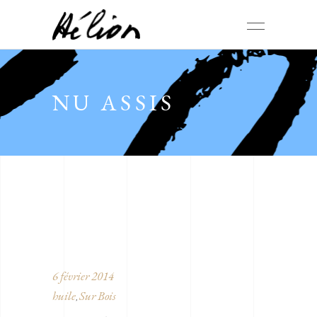
NU ASSIS
6 février 2014
huile
Sur Bois
,