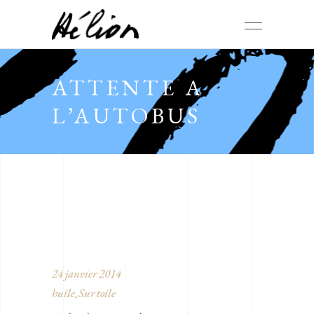
ATTENTE A
L’AUTOBUS
24 janvier 2014
huile
Sur toile
,