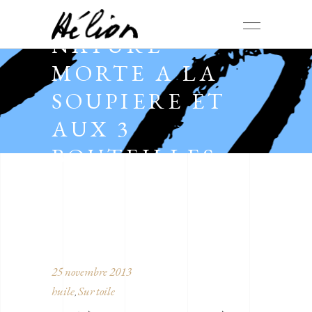
NATURE
MORTE A LA
SOUPIERE ET
AUX 3
BOUTEILLES
25 novembre 2013
huile
Sur toile
,