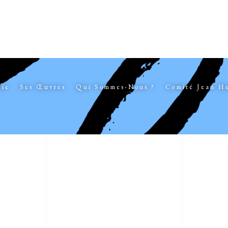
hie
Ses Œuvres
Qui Sommes-Nous ?
Comité Jean H