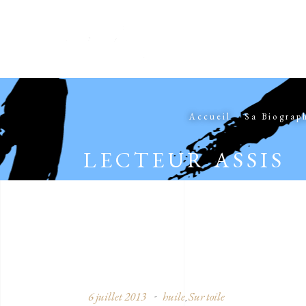
Accueil
Sa Biograp
LECTEUR ASSIS
6 juillet 2013
huile
Sur toile
,