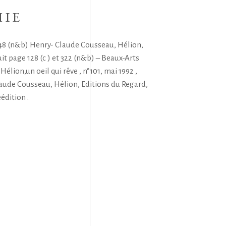
HIE
 48 (n&b) Henry- Claude Cousseau, Hélion,
it page 128 (c ) et 322 (n&b) – Beaux-Arts
élion,un oeil qui rêve , n°101, mai 1992 ,
laude Cousseau, Hélion, Editions du Regard,
édition .