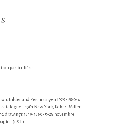
NS
E
ction particulière
S
élion, Bilder und Zeichnungen 1929-1980-4
u catalogue – 1981 New-York, Robert Miller
and drawings 1939-1960- 5-28 novembre
 pagine (n&b)