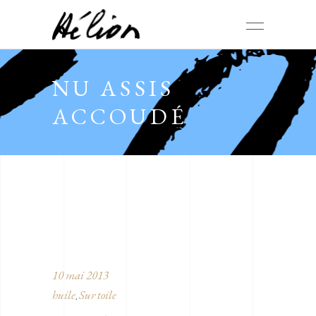
NU ASSIS
ACCOUDÉ
10 mai 2013
huile
Sur toile
,