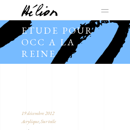
ETUDE POUR
OCC A LA
REINE
19 décembre 2012
Acrylique
Sur toile
,