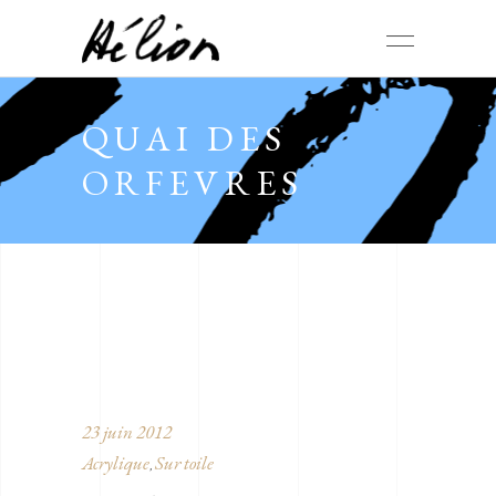
QUAI DES
ORFEVRES
23 juin 2012
Acrylique
Sur toile
,