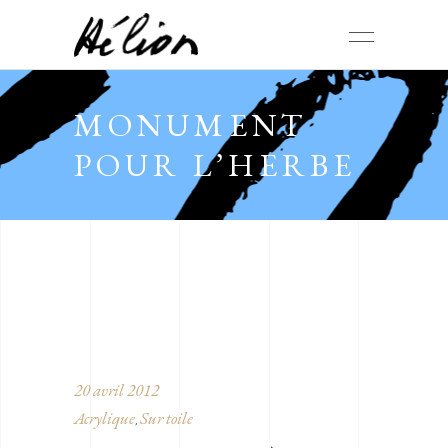
MONUMENT
POUR L’HERBE
20 avril 2012
Acrylique
Sur toile
,