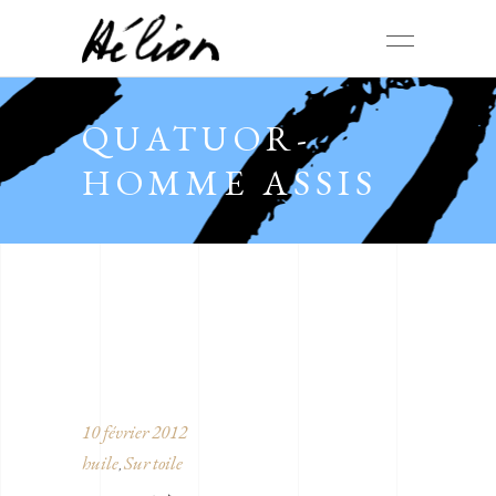
QUATUOR-
HOMME ASSIS
10 février 2012
huile
Sur toile
,