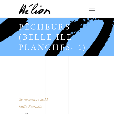
PÊCHEURS
(BELLE-ILE
PLANCHES- 4)
20 novembre 2011
huile
Sur toile
,