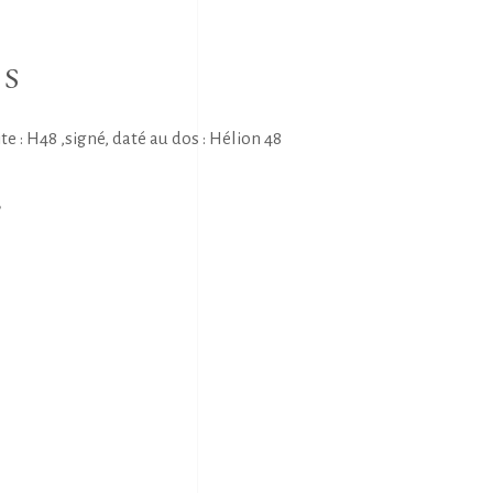
NS
 : H48 ,signé, daté au dos : Hélion 48
E