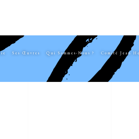
hie
Ses Œuvres
Qui Sommes-Nous ?
Comité Jean H