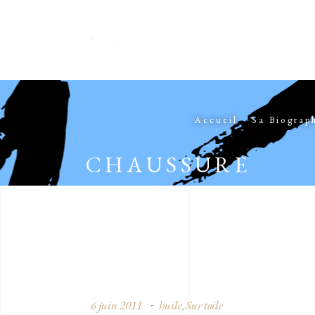
Accueil
Sa Biograp
CHAUSSURE
6 juin 2011
huile
Sur toile
,