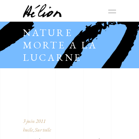
NATURE
MORTE A LA
LUCARNE
3 juin 2011
huile
Sur toile
,