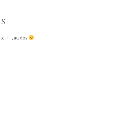
NS
e : H , au dos
E