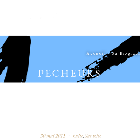
Accueil
Sa Biograp
PECHEURS
30 mai 2011
huile
Sur toile
,