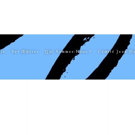
hie
Ses Œuvres
Qui Sommes-Nous ?
Comité Jean H