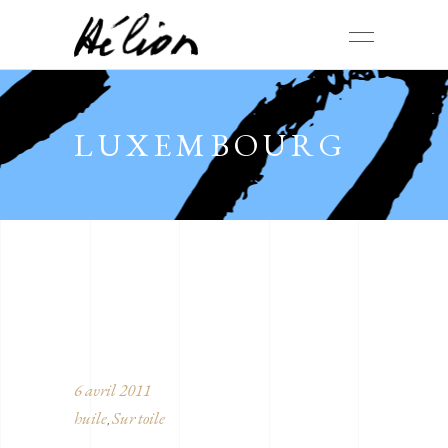
LUXEMBOURG
6 avril 2011
huile
Sur toile
,