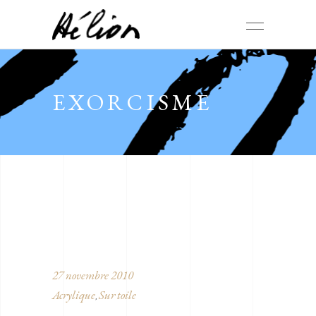
EXORCISME
27 novembre 2010
Acrylique
Sur toile
,