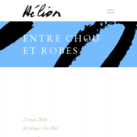
ENTRE CHOU
ET ROBES
13 mai 2024
Acrylique
Sur Bois
,