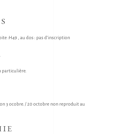
NS
e :H49 , au dos : pas d’inscription
E
 particulière.
S
ion 3 ocobre. / 20 octobre non reproduit au
HIE