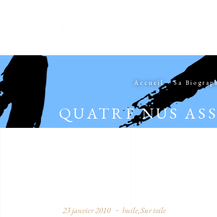
Accueil
Sa Biograp
QUATRE NUS ASS
23 janvier 2010
huile
Sur toile
,