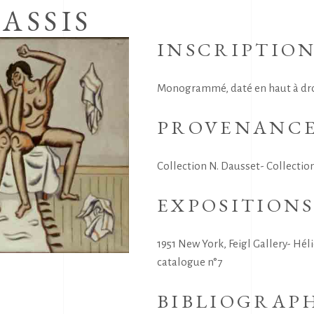
ASSIS
INSCRIPTIO
Monogrammé, daté en haut à droit
PROVENANC
Collection N. Dausset- Collection
EXPOSITION
1951 New York, Feigl Gallery- Hél
catalogue n°7
BIBLIOGRAP