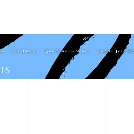
hie
Ses Œuvres
Qui Sommes-Nous ?
Comité Jean H
IS