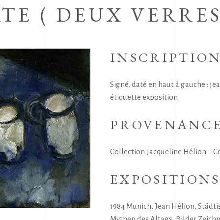
TE ( DEUX VERRE
INSCRIPTIO
Signé, daté en haut à gauche : jea
étiquette exposition
PROVENANC
Collection Jacqueline Hélion – Co
EXPOSITION
1984 Munich, Jean Hélion, Städt
Mythen des Altags, Bilder,Zeich