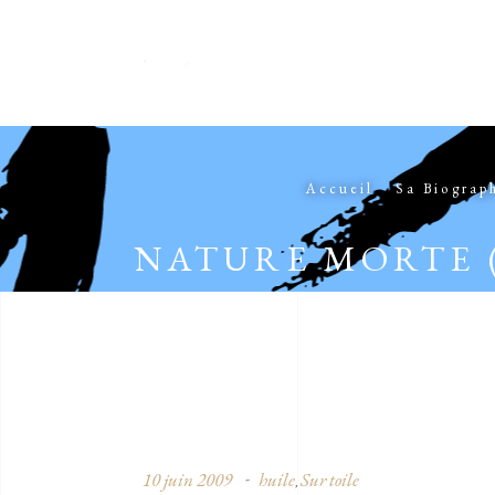
Accueil
Sa Biograp
NATURE MORTE 
10 juin 2009
huile
Sur toile
,