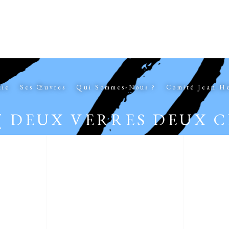
hie
Ses Œuvres
Qui Sommes-Nous ?
Comité Jean H
( DEUX VERRES DEUX C