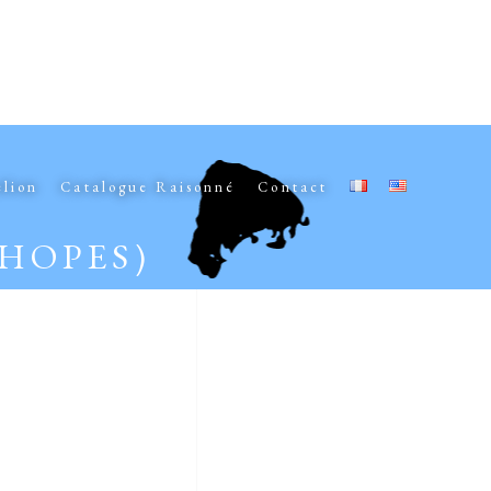
elion
Catalogue Raisonné
Contact
HOPES)