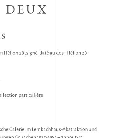
S DEUX
NS
n Hélion 28 ,signé, daté au dos : Hélion 28
E
llection particulière
S
ische Galerie im Lembachhaus-Abstraktion und
nungen,Gouachen 1925-1983 – 29 aout-21