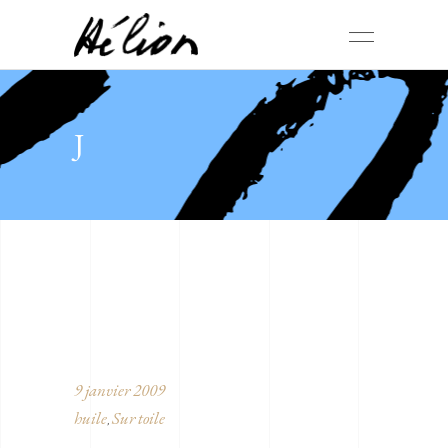
J
9 janvier 2009
huile
Sur toile
,