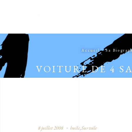
Accueil
Sa Biograp
VOITURE DE 4 S
8 juillet 2008
huile
Sur toile
,