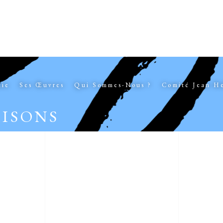
hie
Ses Œuvres
Qui Sommes-Nous ?
Comité Jean H
AISONS