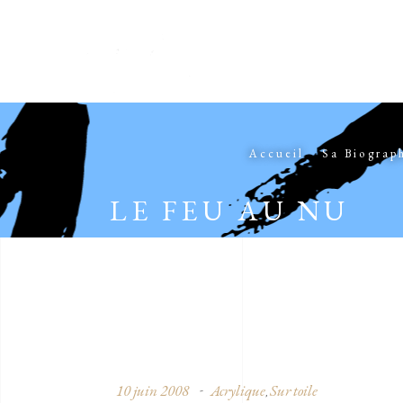
Accueil
Sa Biograp
LE FEU AU NU
10 juin 2008
Acrylique
Sur toile
,