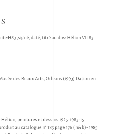
NS
:H83 ,signé, daté, titré au dos: Hélion VII 83
E
usée des Beaux-Arts, Orleans (1993) Dation en
S
-Hélion, peintures et dessins 1925-1983-15
produit au catalogue n° 185 page 176 ( n&b)- 1985