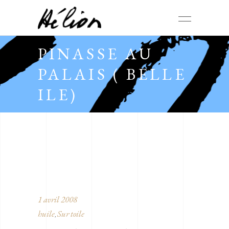
PINASSE AU
PALAIS ( BELLE
ILE)
1 avril 2008
huile
Sur toile
,