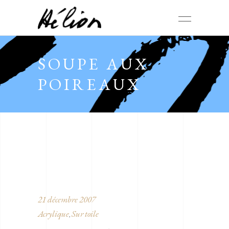
SOUPE AUX
POIREAUX
21 décembre 2007
Acrylique
Sur toile
,