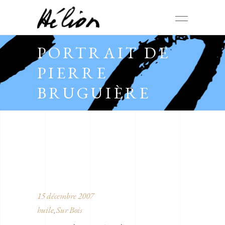
PORTRAIT DE
PIERRE
BRUGUIÈRE
15 décembre 2007
huile
Sur Bois
,