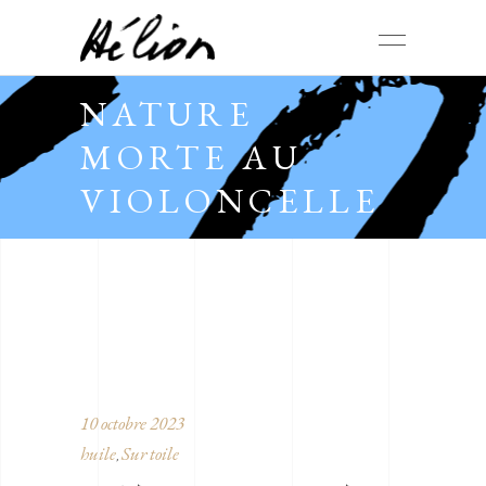
NATURE
MORTE AU
VIOLONCELLE
10 octobre 2023
huile
Sur toile
,