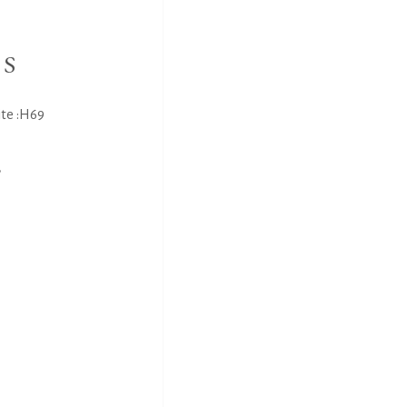
NS
te :H69
E