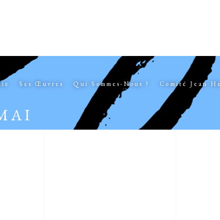
hie
Ses Œuvres
Qui Sommes-Nous ?
Comité Jean H
MAI