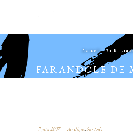
Accueil
Sa Biograp
FARANDOLE DE 
7 juin 2007
Acrylique
Sur toile
,