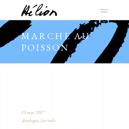
MARCHE AU
POISSON
15 mai 2007
Acrylique
Sur toile
,