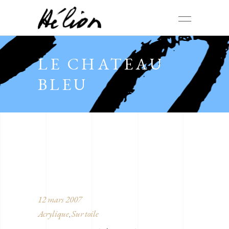
LE CHATEAU
BLEU
12 mars 2007
Acrylique
Sur toile
,