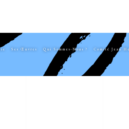
hie
Ses Œuvres
Qui Sommes-Nous ?
Comité Jean H