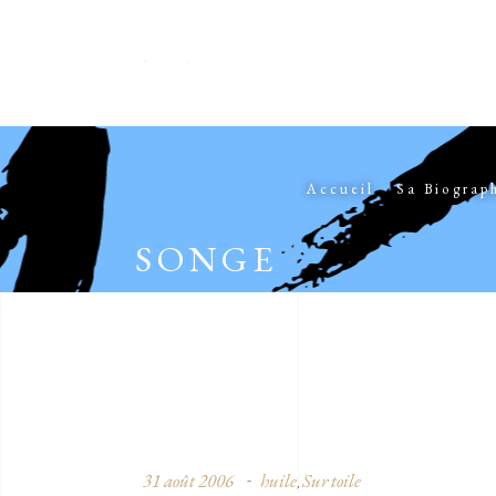
Accueil
Sa Biograp
SONGE
31 août 2006
huile
Sur toile
,