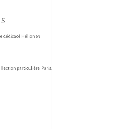
NS
ge dédicacé Hélion 63
E
llection particulière, Paris.