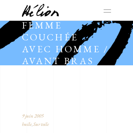
FEMME
COUCHÉE
AVEC HOMME /
AVANT BRAS
9 juin 2005
huile
Sur toile
,