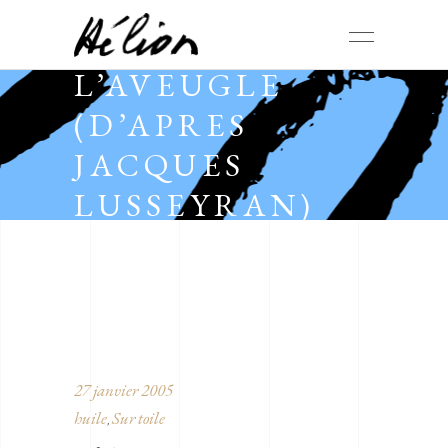
L’AVEUGLE
(D’APRES
JACQUES
LUSSEYRAN)
27 janvier 2005
huile
Sur toile
,