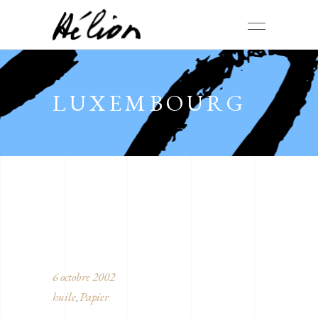
LUXEMBOURG
6 octobre 2002
huile
Papier
,