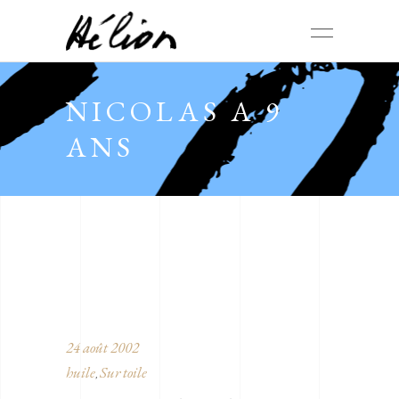
NICOLAS A 9
ANS
24 août 2002
huile
Sur toile
,