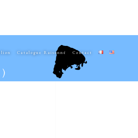
elion
Catalogue Raisonné
Contact
)