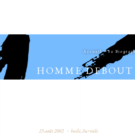
Accueil
Sa Biograp
HOMME DEBOUT 
23 août 2002
huile
Sur toile
,