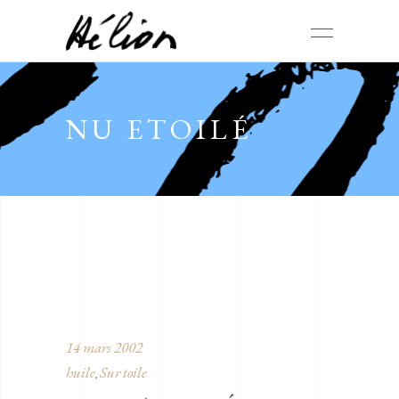
NU ETOILÉ
14 mars 2002
huile
Sur toile
,