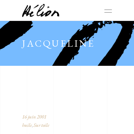
JACQUELINE
16 juin 2001
huile
Sur toile
,