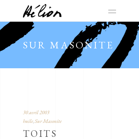
SUR MASONITE
30 avril 2003
huile
Sur Masonite
,
TOITS