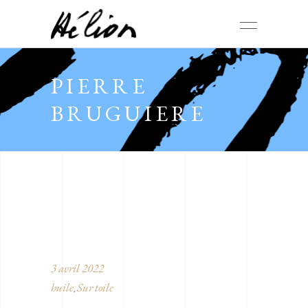
PIERRE
BRUGUIERE
3 avril 2022
huile
Sur toile
,