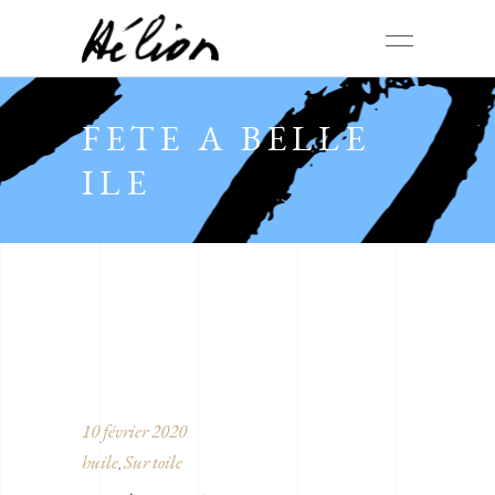
FETE A BELLE
ILE
10 février 2020
huile
Sur toile
,