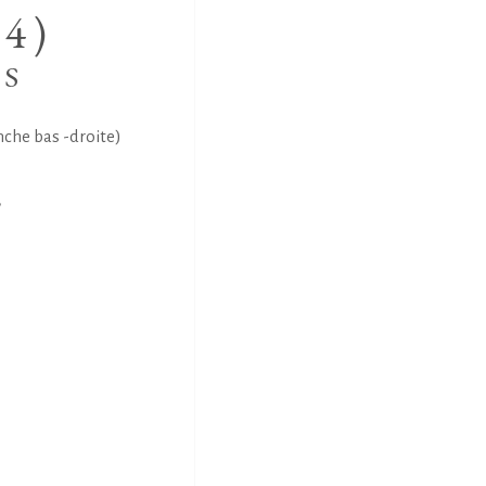
4)
NS
he bas -droite)
E