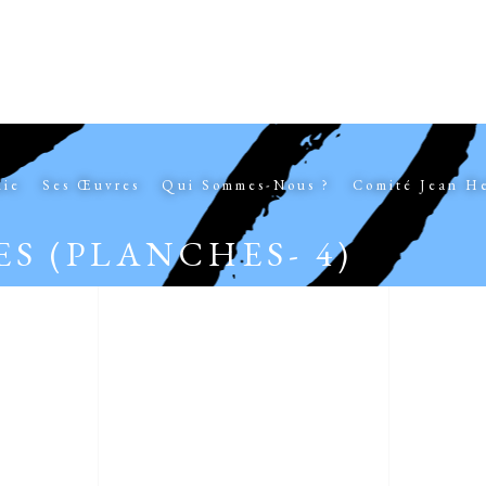
hie
Ses Œuvres
Qui Sommes-Nous ?
Comité Jean H
S (PLANCHES- 4)