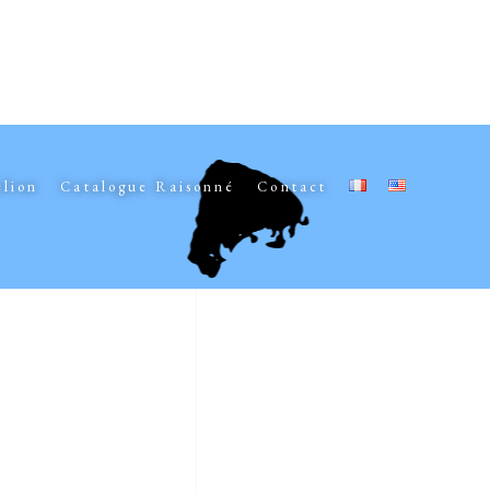
elion
Catalogue Raisonné
Contact