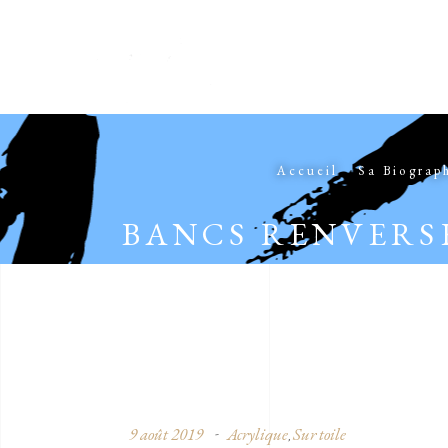
Accueil
Sa Biograp
BANCS RENVERSE
9 août 2019
Acrylique
Sur toile
,