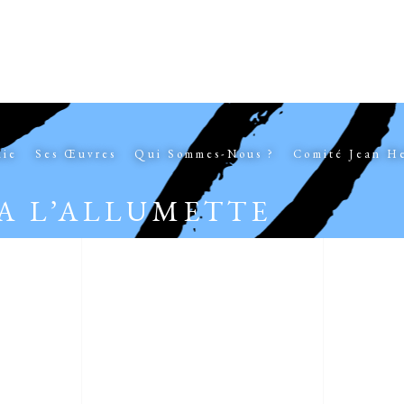
hie
Ses Œuvres
Qui Sommes-Nous ?
Comité Jean H
A L’ALLUMETTE