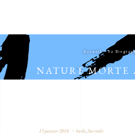
Accueil
Sa Biograp
NATURE MORTE 
13 janvier 2018
huile
Sur toile
,