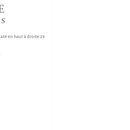
E
NS
até en haut à droite:29
E