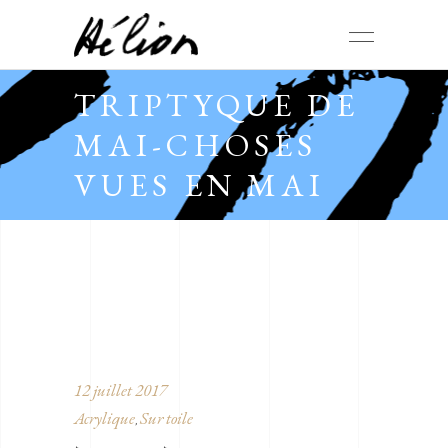
TRIPTYQUE DE
MAI-CHOSES
VUES EN MAI
12 juillet 2017
Acrylique
Sur toile
,