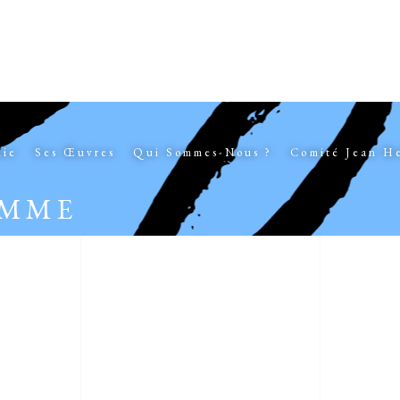
hie
Ses Œuvres
Qui Sommes-Nous ?
Comité Jean H
EMME