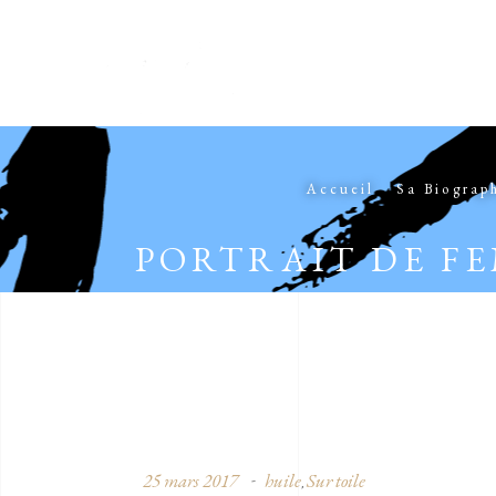
Accueil
Sa Biograp
PORTRAIT DE F
25 mars 2017
huile
Sur toile
,