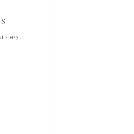
NS
che : H29
E