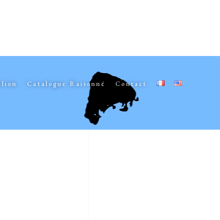
elion
Catalogue Raisonné
Contact