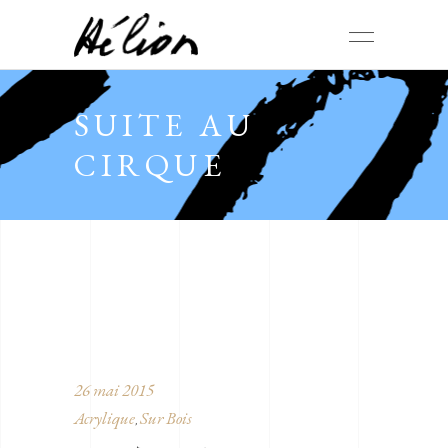
SUITE AU
CIRQUE
26 mai 2015
Acrylique
Sur Bois
,