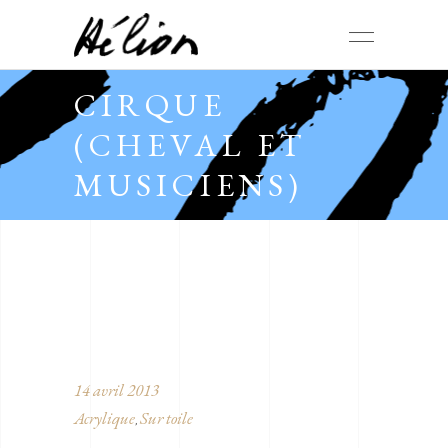
CIRQUE
(CHEVAL ET
MUSICIENS)
14 avril 2013
Acrylique
Sur toile
,