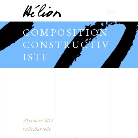
COMPOSITION
CONSTRUCTIV
ISTE
20 janvier 2012
huile
Sur toile
,