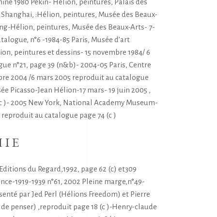
ine 1980 Pékin- Hélion, peintures, Palais des
Shanghai, :Hélion, peintures, Musée des Beaux-
ng-Hélion, peintures, Musée des Beaux-Arts- 7-
alogue, n°6 -1984-85 Paris, Musée d’art
ion, peintures et dessins- 15 novembre 1984/ 6
ogue n°21, page 39 (n&b)- 2004-05 Paris, Centre
e 2004 /6 mars 2005 reproduit au catalogue
ée Picasso-Jean Hélion-17 mars- 19 juin 2005 ,
 (c )- 2005 New York, National Academy Museum-
, reproduit au catalogue page 74 (c )
HIE
ditions du Regard,1992, page 62 (c) et309
ance-1919-1939 n°61, 2002 Pleine marge,n°49-
enté par Jed Perl (Hélions Freedom) et Pierre
 de penser) ,reproduit page 18 (c )-Henry-claude