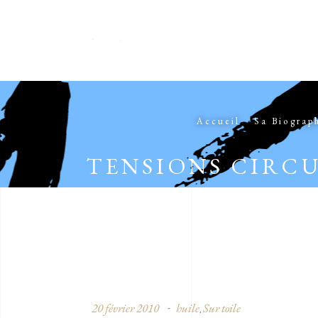
Accueil
Sa Biograp
TENSIONS CIRCU
20 février 2010
huile
Sur toile
,