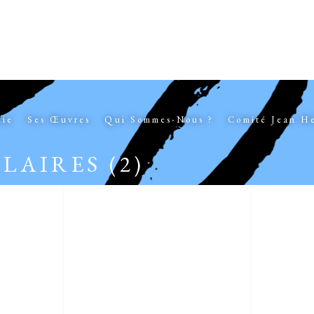
hie
Ses Œuvres
Qui Sommes-Nous ?
Comité Jean H
LAIRES (2)