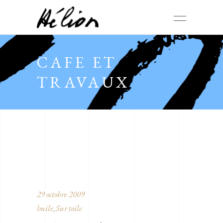
CAFE ET
TRAVAUX
29 octobre 2009
huile
Sur toile
,