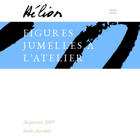
FIGURES
JUMELLES A
L’ATELIER
26 janvier 2009
huile
Sur toile
,